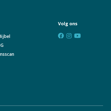
Volg ons
ijbel
BG
insscan