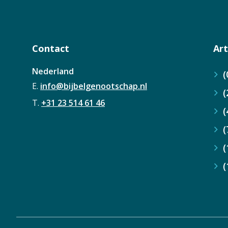
Contact
Art
Nederland
(
E.
info@bijbelgenootschap.nl
(
T.
+31 23 514 61 46
(
(
(
(