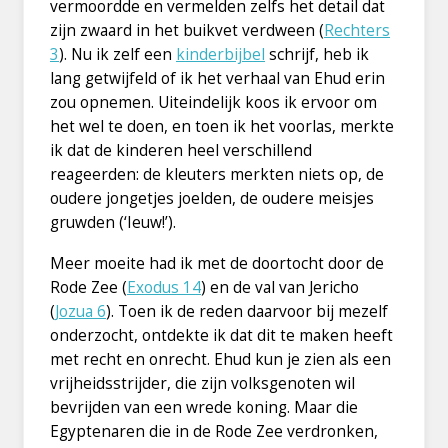
vermoordde en vermelden zelfs het detail dat
zijn zwaard in het buikvet verdween (
Rechters
3
). Nu ik zelf een
kinderbijbel
schrijf, heb ik
lang getwijfeld of ik het verhaal van Ehud erin
zou opnemen. Uiteindelijk koos ik ervoor om
het wel te doen, en toen ik het voorlas, merkte
ik dat de kinderen heel verschillend
reageerden: de kleuters merkten niets op, de
oudere jongetjes joelden, de oudere meisjes
gruwden (‘Ieuw!’).
Meer moeite had ik met de doortocht door de
Rode Zee (
Exodus 14
) en de val van Jericho
(
Jozua 6
). Toen ik de reden daarvoor bij mezelf
onderzocht, ontdekte ik dat dit te maken heeft
met recht en onrecht. Ehud kun je zien als een
vrijheidsstrijder, die zijn volksgenoten wil
bevrijden van een wrede koning. Maar die
Egyptenaren die in de Rode Zee verdronken,