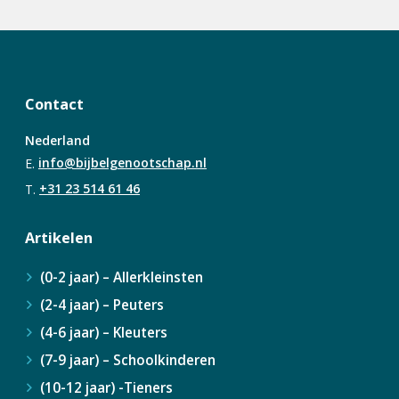
Waarom geven de wijzen juist
Het licht dat schijnt in het
Komen er monsters voor in de
Een boswandeling wordt een
die cadeaus?
donker
Bijbel?
Bijbelervaring
Contact
Nederland
E.
info@bijbelgenootschap.nl
T.
+31 23 514 61 46
Artikelen
(0-2 jaar) – Allerkleinsten
(2-4 jaar) – Peuters
(4-6 jaar) – Kleuters
(7-9 jaar) – Schoolkinderen
(10-12 jaar) -Tieners