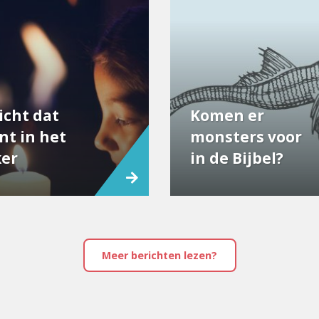
icht dat
Komen er
nt in het
monsters voor
er
in de Bijbel?
Meer berichten lezen?