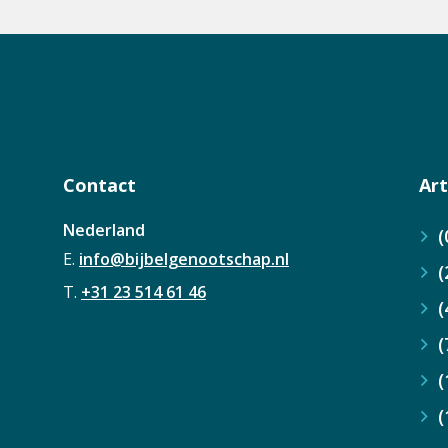
Contact
Art
Nederland
(
E.
info@bijbelgenootschap.nl
(
T.
+31 23 514 61 46
(
(
(
(