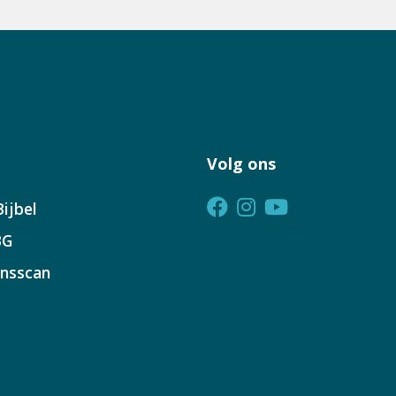
Volg ons
ijbel
BG
insscan