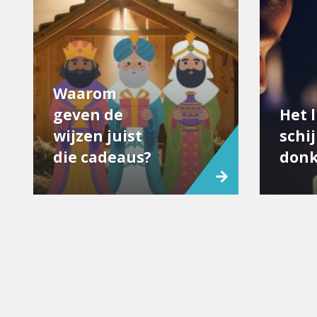
Waarom
geven de
Het l
wijzen juist
schij
die cadeaus?
donk