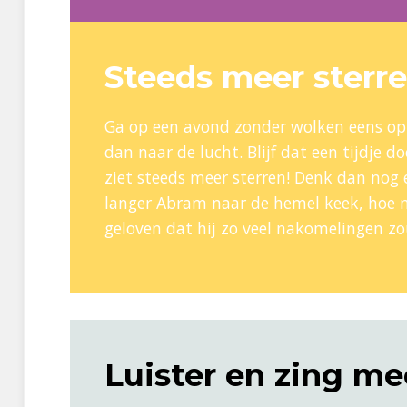
Steeds meer sterr
Ga op een avond zonder wolken eens op 
dan naar de lucht. Blijf dat een tijdje d
ziet steeds meer sterren! Denk dan nog 
langer Abram naar de hemel keek, hoe m
geloven dat hij zo veel nakomelingen zo
Luister en zing me