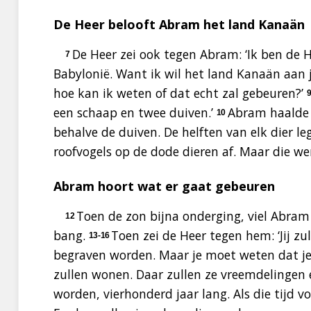
De Heer belooft Abram het land Kanaän
De Heer zei ook tegen Abram: ‘Ik ben de He
7
Babylonië. Want ik wil het land Kanaän aan 
hoe kan ik weten of dat echt zal gebeuren?’
een schaap en twee duiven.’
Abram haalde 
10
behalve de duiven. De helften van elk dier le
roofvogels op de dode dieren af. Maar die 
Abram hoort wat er gaat gebeuren
Toen de zon bijna onderging, viel Abram in
12
bang.
Toen zei de Heer tegen hem: ‘Jij z
13-16
begraven worden.
Maar je moet weten dat je
zullen wonen. Daar zullen ze vreemdelingen e
worden, vierhonderd jaar lang.
Als die tijd v