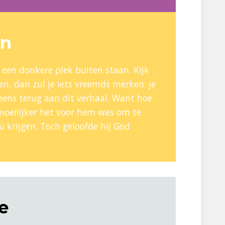
en
een donkere plek buiten staan. Kijk
oen, dan zul je iets vreemds merken: je
eens terug aan dit verhaal. Want hoe
oeilijker het voor hem was om te
u krijgen. Toch geloofde hij God
e