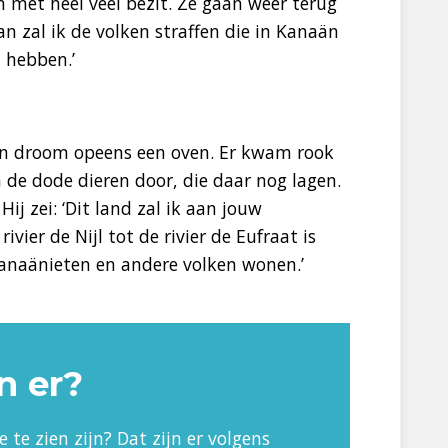
met heel veel bezit. Ze gaan weer terug
n zal ik de volken straffen die in Kanaän
 hebben.’
jn droom opeens een oven. Er kwam rook
n de dode dieren door, die daar nog lagen.
j zei: ‘Dit land zal ik aan jouw
vier de Nijl tot de rivier de Eufraat is
Kanaänieten en andere volken wonen.’
n er?
 te zien zijn? Dat zijn er volgens