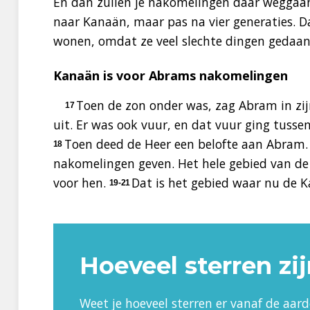
En dan zullen je nakomelingen daar weggaan 
naar Kanaän, maar pas na vier generaties. Da
wonen, omdat ze veel slechte dingen gedaan
Kanaän is voor Abrams nakomelingen
Toen de zon onder was, zag Abram in zi
17
uit. Er was ook vuur, en dat vuur ging tusse
Toen deed de Heer een belofte aan Abram. Hi
18
nakomelingen geven. Het hele gebied van de ri
voor hen.
Dat is het gebied waar nu de 
19-21
Hoeveel sterren zij
Weet je hoeveel sterren er vanaf de aarde