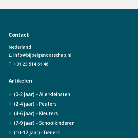
Waarom geven de wijzen juist
Het licht dat schijnt in het
Komen er monsters voor in de
Een boswandeling wordt een
die cadeaus?
donker
Bijbel?
Bijbelervaring
Contact
Nederland
E.
info@bijbelgenootschap.nl
T.
+31 23 514 61 46
Artikelen
(0-2 jaar) – Allerkleinsten
(2-4 jaar) – Peuters
(4-6 jaar) – Kleuters
(7-9 jaar) – Schoolkinderen
(10-12 jaar) -Tieners