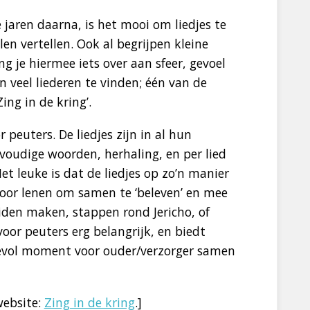
 jaren daarna, is het mooi om liedjes te
en vertellen. Ook al begrijpen kleine
ng je hiermee iets over aan sfeer, gevoel
jn veel liederen te vinden; één van de
ing in de kring’.
 peuters. De liedjes zijn in al hun
voudige woorden, herhaling, en per lied
et leuke is dat de liedjes op zo’n manier
voor lenen om samen te ‘beleven’ en mee
iden maken, stappen rond Jericho, of
voor peuters erg belangrijk, en biedt
vol moment voor ouder/verzorger samen
website:
Zing in de kring
.]