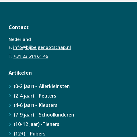
die cadeaus?
donker
Bijbel?
Bijbelervaring
Contact
Nederland
E.
info@bijbelgenootschap.nl
T.
+31 23 514 61 46
Artikelen
(0-2 jaar) – Allerkleinsten
(2-4 jaar) – Peuters
(4-6 jaar) – Kleuters
(7-9 jaar) – Schoolkinderen
(10-12 jaar) -Tieners
(12+) – Pubers