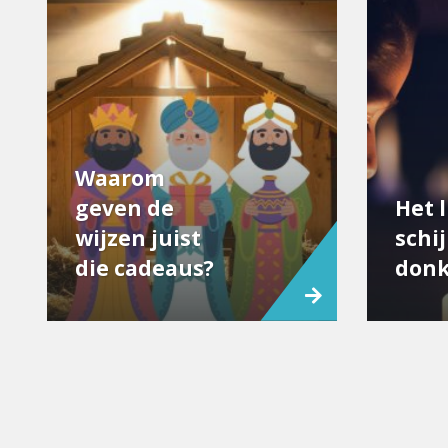
Waarom
geven de
Het l
wijzen juist
schij
die cadeaus?
donk