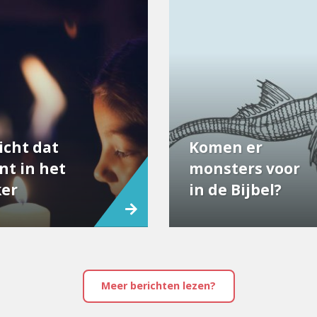
icht dat
Komen er
nt in het
monsters voor
er
in de Bijbel?
Meer berichten lezen?