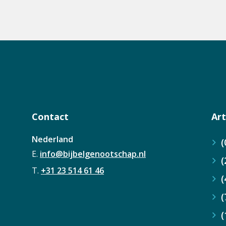
Contact
Art
Nederland
(
E.
info@bijbelgenootschap.nl
(
T.
+31 23 514 61 46
(
(
(