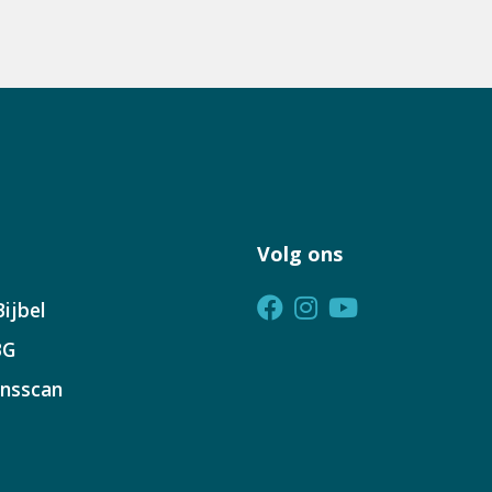
Volg ons
ijbel
BG
insscan