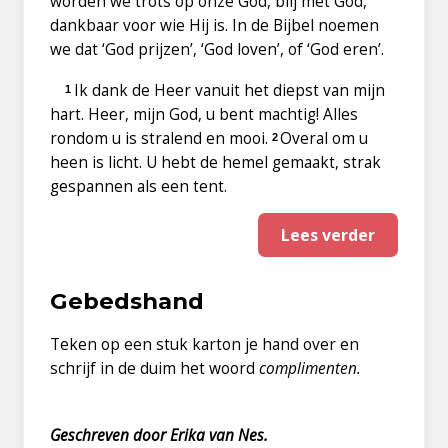
worden we trots op onze God, blij met God,
dankbaar voor wie Hij is. In de Bijbel noemen
we dat ‘God prijzen’, ‘God loven’, of ‘God eren’.
Ik dank de Heer
vanuit het diepst van mijn
1
hart.
Heer, mijn God, u bent machtig!
Alles
rondom u is stralend en mooi.
Overal om u
2
heen is licht.
U hebt de hemel gemaakt,
strak
gespannen als een tent.
Lees verder
Gebedshand
Teken op een stuk karton je hand over en
schrijf in de duim het woord
complimenten.
Geschreven door Erika van Nes.