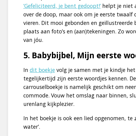
‘Gefeliciteerd, je bent gedoopt!’
helpt je niet 
over de doop, maar ook om je eerste twaal
vieren. Dit mooi gebonden en geïllustreerde b
plaats aan foto’s en (aan)tekeningen. Zo wor
van jóu.
5. Babybijbel, Mijn eerste wo
In
dit boekje
volg je samen met je kindje het
tegelijkertijd zijn eerste woordjes kennen. D
carrouselboekje is namelijk geschikt om neer 
commode. Vouw het omslag naar binnen, slui
urenlang kijkplezier.
In het boekje is ook een lied opgenomen, te zi
water’.